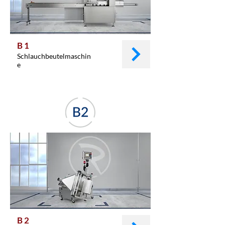
B 1
Schlauchbeutelmaschin
e
B 2